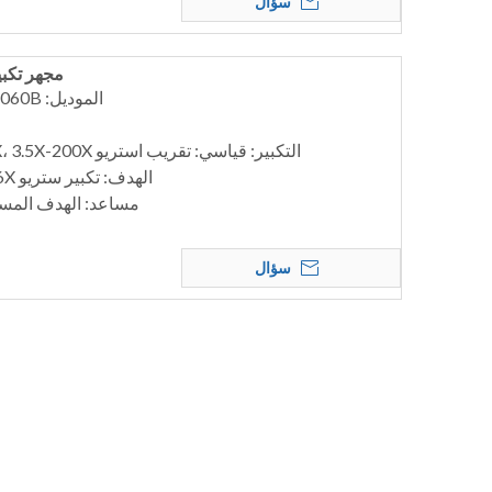
سؤال
مجهر تكبير
الموديل: MSC-D7060B؛ MSC-D7060T
التكبير: قياسي: تقريب استريو 7X-60X، 3.5X-200X مع عدسة اختيارية
الهدف: تكبير ستريو 0.7X-6X، نسبة التكبير: 8.6:1
مساعد: الهدف المساعد: 3X، 0.7X، 2X
سؤال