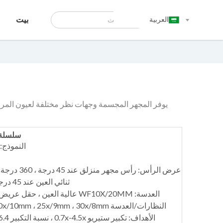
العربية
بيت
يوفر المجهر المجسمة وجهات نظر مختلفة لعيون المر
سلسلة ال
النموذج: SC-S45B ، MSC-S45T
عرض الرأس: رأس
ثنائي العين عند 45 درجة ، 360 درجة قابلة للتدوير
العدسة: WF10X/20MM عالية العين ،
النظارات/العدسة xoptional 15x/15mm ، 20x/10mm ، 25x/9mm ، 30x/8mm
الأهداف: تكبير ستيريو 0.7x-4.5x ، نسبة التكبير 6.4: 1 / *Aux عدسة 0.5x ، 2x