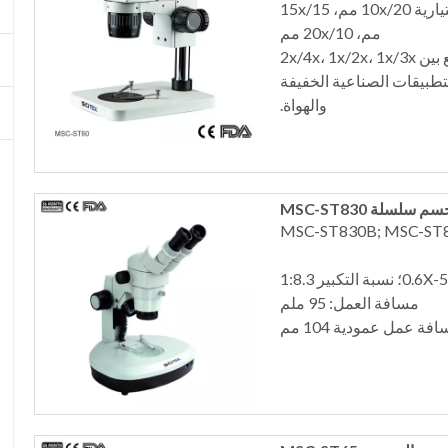
العدسة: WF10x/20 / 10x / WF10x/20 مم؛ ×عدسة اختيارية 10x/20 مم، 15x/15
مم، 20x/10 مم
2x/4x،
التطبيقات الصناعية الخفيفة
والهواة.
سلسلة MSC-ST830
مسافة العمل: 95 ملم
 عمل عمودية 104 مم