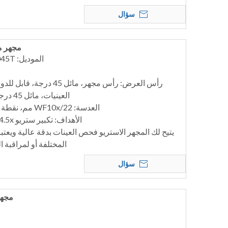
سؤال
مجهر مجس
الموديل: MSC-S7045B، MSC-S7045T
العينيات، مائل 45 درجة، قابل للدوران 360 درجة
العدسة: WF10x/22 مم، نقطة عين عالية، واسعة المجال؛
الأهداف: تكبير ستريو 0.67x-4.5x؛ نسبة التكبير 6.7:1
يتيح لك المجهر الاستريو فحص العينات بدقة عالية ويعتبر
المختلفة أو لمراقبة ال
سؤال
مجهر 