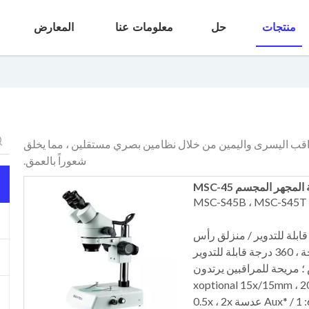
منتجات
حل
معلومات عنا
المعارض
اقب اليسرى واليمين من خلال نظامين بصري مستقلين ، مما يخلق
شعوراً بالعمق.
مجهر المجسم MSC-45
M
 مجهر منزلق عند 45 درجة ، 360 درجة قابلة للتدوير / منزلق رأس
 حقل عريض ؛ مريحة للمراقبين يرتدون