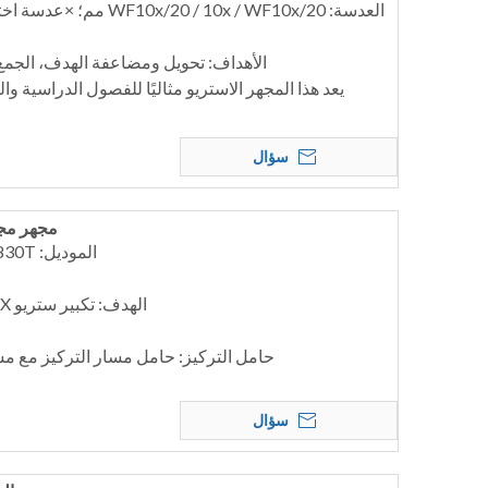
الأهداف: تحويل ومضاعفة الهدف، الجمع بين  1x/2x، 1x/3x
يعد هذا المجهر الاستريو مثاليًا للفصول الدراسية و
سؤال
مجهر مجسم 
الموديل: MSC-ST830B; MSC-ST830T
الهدف: تكبير ستريو 0.6X-5X؛ نسبة التكبير 1:8.3
حامل التركيز: حامل مسار التركيز مع مسافة
سؤال