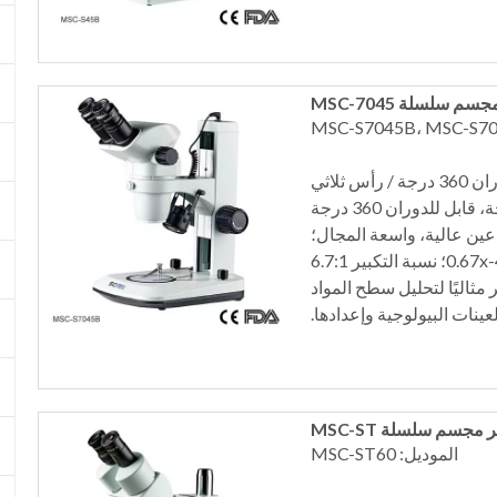
م سلسلة MSC-7045
رأس العرض: رأس مجهر، مائل 45 درجة، قابل للدوران 360 درجة / رأس ثلاثي
 مثاليًا لتحليل سطح المواد
عينات البيولوجية وإعدادها.
مجسم سلسلة MSC-ST
الموديل: MSC-ST60