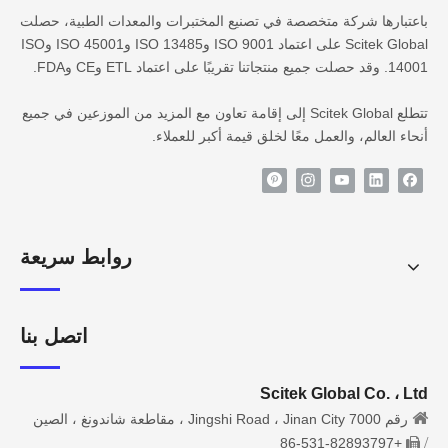
باعتبارها شركة متخصصة في تصنيع المختبرات والمعدات الطبية، حصلت
Scitek Global على اعتماد ISO 9001 وISO 13485 وISO 45001 وISO
14001. وقد حصلت جميع منتجاتنا تقريبًا على اعتماد ETL وCE وFDA.
تتطلع Scitek Global إلى إقامة تعاون مع المزيد من الموزعين في جميع
أنحاء العالم، والعمل معًا لخلق قيمة أكبر للعملاء.
روابط سريعة
اتصل بنا
Scitek Global Co. ، Ltd

رقم 7000 Jingshi Road ، Jinan City ، مقاطعة شاندونغ ، الصين
/
+86-531-82893797
