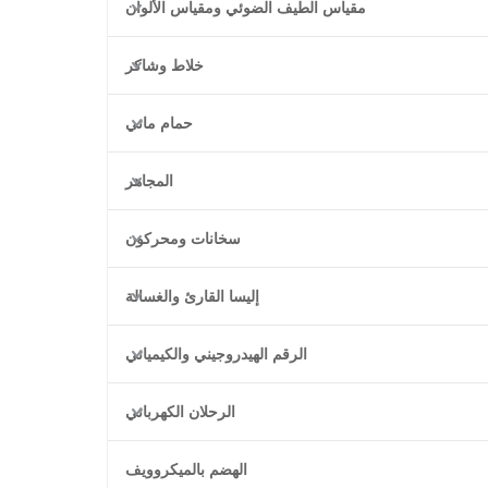
مقياس الطيف الضوئي ومقياس الألوان
خلاط وشاكر
حمام مائي
المجاهر
سخانات ومحركون
إليسا القارئ والغسالة
الرقم الهيدروجيني والكيميائي
الرحلان الكهربائي
الهضم بالميكروويف