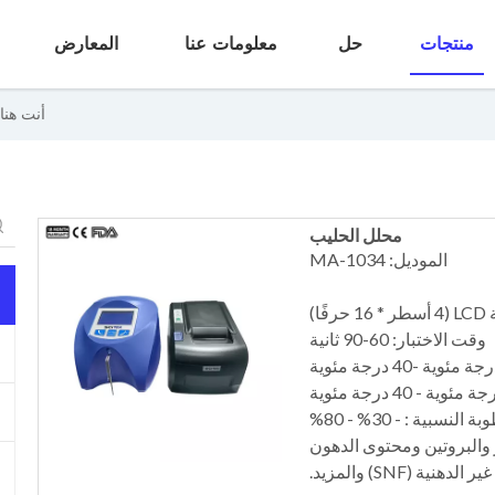
منتجات
حل
معلومات عنا
المعارض
أنت هنا:
محلل الحليب
الموديل: MA-1034
ا)
وقت الاختبار: 60-90 ثانية
 النسبية : - 30% - 80%
 والبروتين ومحتوى الدهون
هنية (SNF) والمزيد.