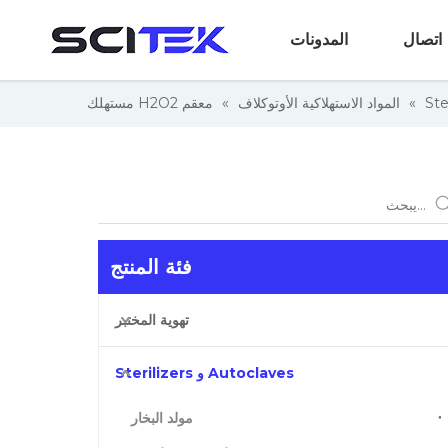
اتصال
المدونات
»
المواد الاستهلاكية الأوتوكلاف
»
معقم H2O2 مستهلك
فئة المنتج
تهوية المختبر
Autoclaves و Sterilizers
مولد البخار