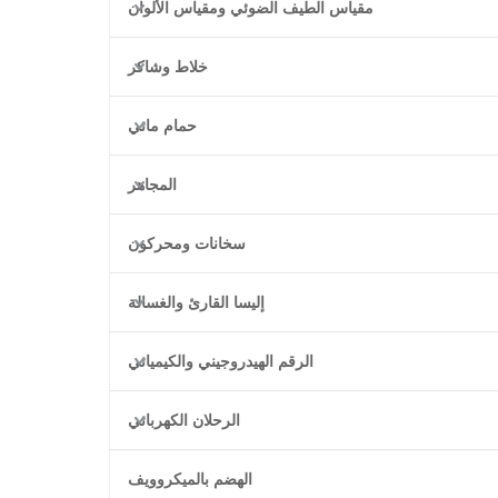
مقياس الطيف الضوئي ومقياس الألوان
خلاط وشاكر
حمام مائي
المجاهر
سخانات ومحركون
إليسا القارئ والغسالة
الرقم الهيدروجيني والكيميائي
الرحلان الكهربائي
الهضم بالميكروويف