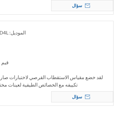
سؤال
الموديل: POL-D4; POL-D4I; POL-D4L
قيم الو
لقد خضع مقياس الاستقطاب القرصي لاختبارات صارمة
تكييفه مع الخصائص الطيفية لعينات مخت
سؤال