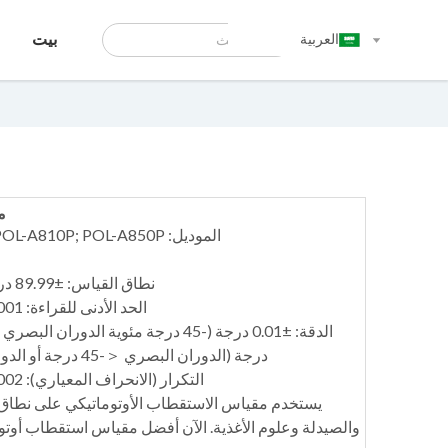
العربية
بيت
م
الموديل: POL-A810; POL-A850; POL-A810P; POL-A850P
نطاق القياس: ±89.99 درجة قوس؛ ± 259 درجة ض
الحد الأدنى للقراءة: 0.001 درجة (الدوران البصري)
درجة (الدوران البصري ＜-45 درجة أو الدوران البصري ＞ +45 درجة)
التكرار (الانحراف المعياري): 0.002 درجة (الدوران البصري)
يستخدم مقياس الاستقطاب الأوتوماتيكي على نطاق 
والصيدلة وعلوم الأغذية. الآن أفضل مقياس استقطاب أوتوما