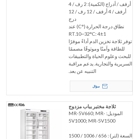
أرفف / أدراج (الكمية): 2 رف / 4
أرفف / 4 أرفف / 12 رف / 12
درج
نطاق درجة الحرارة (°C) عند
RT.10~32°C: 4±1
توفر ثلاجة تخزين الدم أداءً موفرًا
للطاقة وآمنًا وموثوقًا مصممًا
للبحث وعلوم الحياة والتطبيقات
السريرية والتجارية. يدعم مراقبة
التنبيه عن بعد.
سؤال
ثلاجة مختبر بباب مزدوج
الموديل: MR-5V660; MR-
5V1000; MR-5V1500
السعة (لتر) : 656 / 1006 / 1500