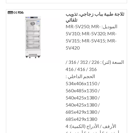
ثلاجة طبية بباب زجاجي، تذويب
تلقائي
الموديل: MR-5V250; MR-
5V310; MR-5V320; MR-
5V315; MR-5V415; MR-
5V420
السعة (لتر) : 226 / 312 / 316 /
316 / 416 / 416
الحجم الداخلي :
534x406x1150 /
560x485x1350 /
540x425x1380 /
540x425x1380 /
685x429x1380 /
685x429x1380
الأرفف / الأدراج (الكمية): 4