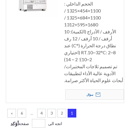
الحجم الداخلي :
1100×454×1325 /
1100×684×1325 /
1680×595×1312
الأرفف / الأدراج (الكمية): 10
أرفف / 10 أرفف / 12 رف
نطاق درجة الحرارة (°C) عند
RT.10~32°C: 2~8 (اختياري
2~10)؛ 2 ~ 14)
تم تصميم ثلاجات المختبرات/
الأدوية عالية الأداء لتطبيقات
أبحاث علوم الحياة الأكثر صرامة.
سؤال
»
6
...
4
3
2
1
أؤكد
اتجه الى
صفحة