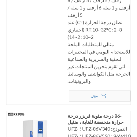
أرفف / 5 أرفف / 5 أرفف / 6
أرفف و 1 سلة 6 أرفف و 1 سلة /
5 أرفف
نطاق درجة الحرارة (°C) عند
RT.10~32°C: 2~8 (اختياري
2~10؛ 2~14)
مثالي للمتطلبات الملحة
للاستخدام اليومي في المختبرات
البحثية والسريرية والصناعية
التي تقوم بتخزين المنتجات غير
الحرجة مثل الكواشف والوسائط
والبروتينات.
سؤال
-86 درجة مئوية فريزر درجة
حرارة منخفضة للغاية ، ضئيل
يدوي
النموذج: UFZ-86V340 ؛ UFZ-
86V410 ؛ UFZ-86V590 ؛ UFZ-