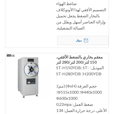
ضاغط الهواء
التصميم الأفقي لهذا الأوتوكلاف
بالبخار الضغط يجعل تحميل
وإزالة العناصر أسهل ويقلل من
العمالة التشغيلية.
سؤال
معقم بخاري بالضغط الأفقي،
150 لتر/200 لتر/280 لتر
الموديل : ST-H150YDB; ST-
H200YDB؛ ST-H280YDB
حجم الغرفة (ΦxH) (مم):
Φ440x1000؛ Φ515x1000؛
Φ600x1000
ضغط العمل: 0.22mpa
الأعلى. درجة حرارة العمل: 134