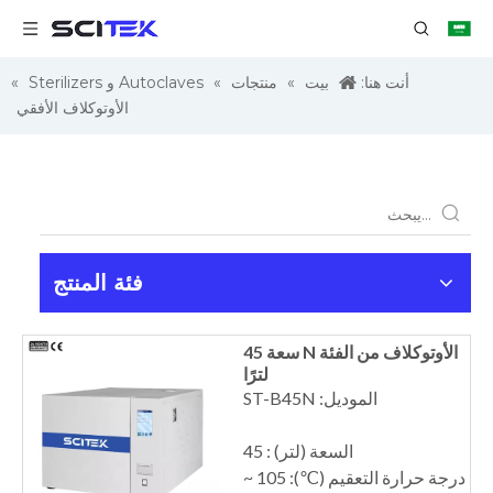
أنت هنا:
بيت
»
منتجات
»
Autoclaves و Sterilizers
»
الأوتوكلاف الأفقي
فئة المنتج
الأوتوكلاف من الفئة N سعة 45
لترًا
الموديل: ST-B45N
السعة (لتر) : 45
درجة حرارة التعقيم (℃): 105 ~