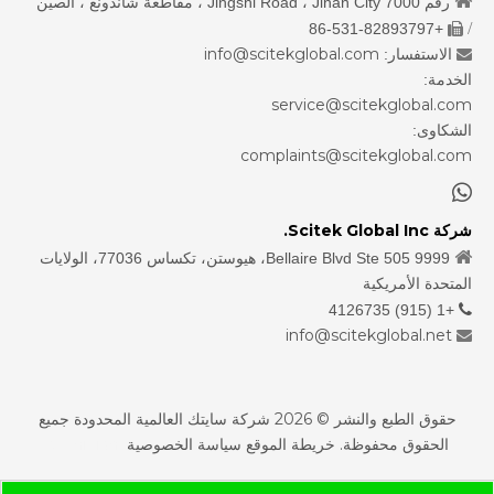

رقم 7000 Jingshi Road ، Jinan City ، مقاطعة شاندونغ ، الصين
/
+86-531-82893797

info@scitekglobal.com
الاستفسار:

الخدمة:
service@scitekglobal.com
الشكاوى:
complaints@scitekglobal.com

شركة Scitek Global Inc.

9999 Bellaire Blvd Ste 505، هيوستن، تكساس 77036، الولايات
المتحدة الأمريكية
+1 (915) 4126735

info@scitekglobal.net

حقوق الطبع والنشر ©
2026
شركة سايتك العالمية المحدودة جميع
الحقوق محفوظة.
خريطة الموقع
سياسة الخصوصية
sdzhidian