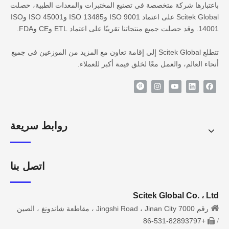
باعتبارها شركة متخصصة في تصنيع المختبرات والمعدات الطبية، حصلت
Scitek Global على اعتماد ISO 9001 وISO 13485 وISO 45001 وISO
14001. وقد حصلت جميع منتجاتنا تقريبًا على اعتماد ETL وCE وFDA.
تتطلع Scitek Global إلى إقامة تعاون مع المزيد من الموزعين في جميع
أنحاء العالم، والعمل معًا لخلق قيمة أكبر للعملاء.
روابط سريعة
اتصل بنا
Scitek Global Co. ، Ltd

رقم 7000 Jingshi Road ، Jinan City ، مقاطعة شاندونغ ، الصين
/
+86-531-82893797
