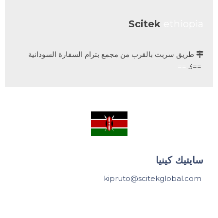
Scitek
ethiopia
طريق سربت بالقرب من مجمع بترام السفارة السودانية

==
==3
سايتيك كينيا
kipruto@scitekglobal.com