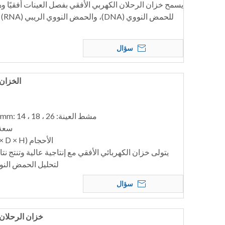
يسمح خزان الرحلان الكهربي الأفقي بفصل العينات أفقيًا و
للح
سؤال
الخزان ال
مشط العينة: 1.0mm: 14 ، 18 ، 26 عينة ؛ 1.5mm: 26 عينة
سعة ا
الأحجام (W × D × H) (مم): 320 × 150 × 80
يتولى خزان الكهربائي الأفقي مع إنتاجية عالية وتنتج نت
لتحليل الحمض النو
سؤال
خزان الرحلان الك