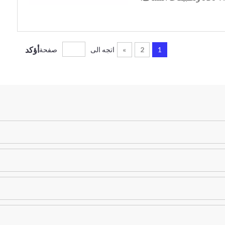
أؤكد
1
2
»
اتجه الى
صفحة