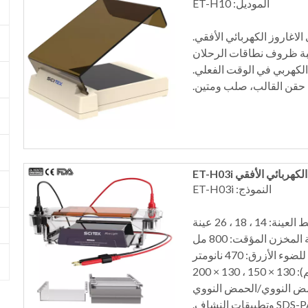
الموديل: ET-H10
لاغاروز الكهربائي الأفقي.
قبة ظروف نطاقات الرحلان
الكهربي في الوقت الفعلي.
حقن القالب، صلب ومتين.
هربائي الأفقي ET-H03i
النموذج: ET-H03i
ة: 14 ، 18 ، 26 عينة
لمخزن المؤقت: 800 مل
الأزرق: 470 نانومتر
لحمض النووي/الحمض النووي