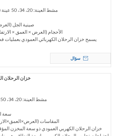
مشط العينة: 20، 34، 50 عينة (أخذ عينات بندقية اختيارية)
صينية الجل (العرض×ال
الأحجام (العرض × العمق × الارتفاع) (مم): 220
يسمح خزان الرحلان الكهربائي العمودي بعمليات فص
سؤال
خزان الرحلان الكهر
مشط العينة: 20، 34، 50 عينة (عينة بندقية اختيارية)
سعة الم
المقاسات (العرض×العمق×الارتفاع)(مم):
احتياجات تجارب الرحلان الكهربي واسعة النطاق وهو منا