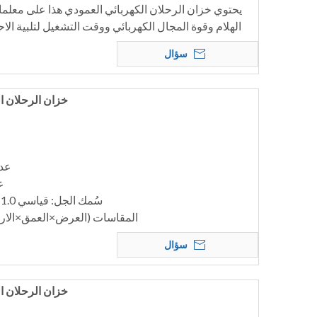
يحتوي خزان الرحلان الكهربائي العمودي هذا على معلمات
الهلام وقوة المجال الكهربائي ووقت التشغيل لتلبية الاح
سؤال
خزان الرحلان الكه
عدد 
عد
سُمك الجل: قياسي 1.0 مم، اختياري 0.75 و1.5 مم
المقاسات (العرض×العمق×الارتفاع)(مم):
سؤال
خزان الرحلان الكه