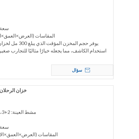
سعة ال
المقاسات (العرض×العمق×الارتفاع)
يوفر حجم المخزن الم
استخدام الكاشف، مما يجعله خيارًا مثاليًا للتجارب صغي
سؤال
خزان الرحلان الك
مشط العينة: 2+3، 6+13، 8+18،11+25 عينة
سعة ال
المقاسات (العرض×العمق×الارتفاع)(مم