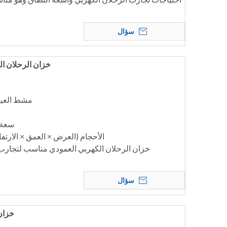
سؤال
خزان الرحلان الكهرب
مشط العينة: 102، 68 عينة (
سعة ال
الأحجام (العرض × العمق × الارتفاع) (مم): 350
خزان الرحلان الكهربي العمودي مناسب لتجارب 
سؤال
خزان 