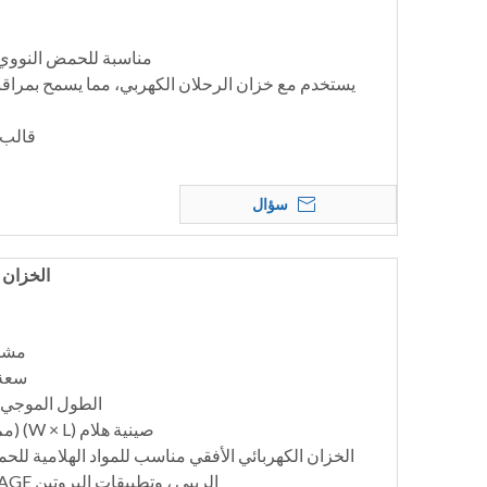
مناسبة للحمض النووي ا
يستخدم مع خزان الرحلان الكهربي، مما يسمح بمرا
قالب 
سؤال
الخزان الك
مشط العين
سعة ا
الطول الموجي للضوء 
صينية هلام (W × L) (مم): 130 × 150 ، 130 × 200
الخزان الكهربائي الأفقي مناسب للمواد الهلامية ل
الريبي ، وتطبيقات البروتين SDS-PAGE وتطبيقات النشاف.