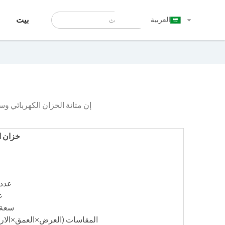
العربية
بيت
إن متانة الخزان الكهربائي وس
خزان ا
عدد ال
عد
سعة ال
المقاسات (العرض×العمق×الارتفاع)(مم):