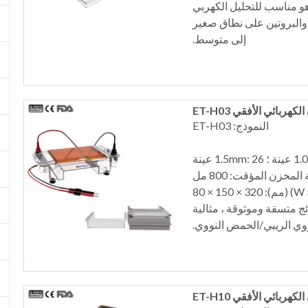
هو مناسب للتحليل الكهربي
مض النووي (DNA)، والحمض النووي الريبي (RNA) والبروتين على نطاق صغير
إلى متوسط.
كهربائي الأفقي ET-H03
النموذج: ET-H03
لمخزن المؤقت: 800 مل
ائج متسقة وموثوقة ، مثالية
وي الريبي/الحمض النووي.
هربائي الأفقي ET-H10