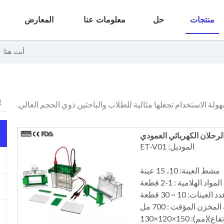
منتجات
حل
معلومات عنا
المعارض
أنت هنا:
هولة الاستخدام تجعلها مثالية للطلاب والباحثين ذوي الحجم العالي.
لرحلان الكهربائي العمودي
الموديل: ET-V01
مشط العينة: 10، 15 عينة
مواد الهلامية : 1-2 قطعة
د العينات: 10 ~ 30 قطعة
مخزن المؤقت : 700 مل
 150×120×130