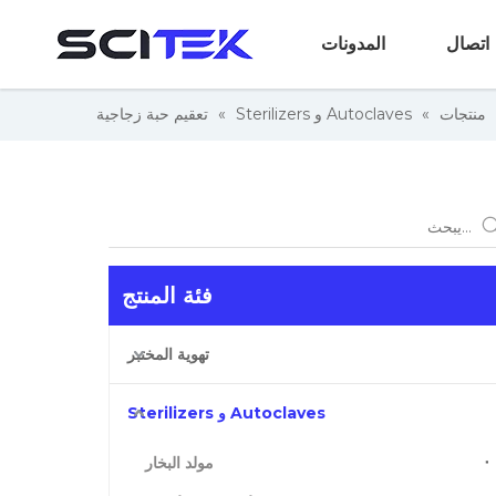
اتصال
المدونات
منتجات
»
Autoclaves و Sterilizers
»
تعقيم حبة زجاجية
فئة المنتج
تهوية المختبر
Autoclaves و Sterilizers
مولد البخار