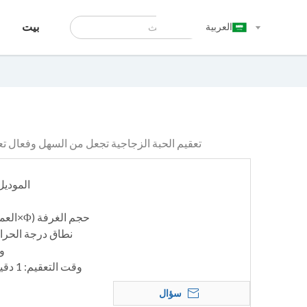
العربية
بيت
تعقيم الحبة الزجاجية تجعل من السهل وفعال تعقيم 
الموديل: 00L; GBS-300H
حجم الغرفة (Φ×العمق) (مم): 40x80 / ​​40x140
نطاق درجة الحرارة (د
وق
وقت التعقيم: 1 دقيقة ~ 99 ساعة 59 دقيقة/∞
سؤال