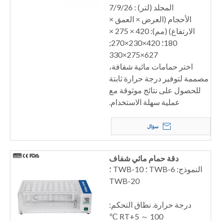
المجلد (لتر) : 7/9/26
الأحجام (العرض × العمق ×
الارتفاع) (مم): 420 × 275 ×
180؛ 420×230×270;
627×275×330
اختر حمامات مائية شفافة،
مصممة لتوفير درجة حرارة ثابتة
للحصول على نتائج موثوقة مع
عملية سهلة الاستخدام.
سؤال
دقة حمام مائي شفاف
النموذج: TWB-6 ؛ TWB-10 ؛
TWB-20
درجة حرارة. نطاق التحكم:
RT+5 ～ 100 ℃