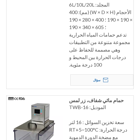
المجلد: 6L/10L/20L
الأحجام (W × D × H) (مم): 400
× 190 × 190 ؛ 400 × 280 × 190
؛ 605 × 340 × 190
تدعم حمامات المياه الحرارية
مجموعة متنوعة من التطبيقات
وهي مصممة للحفاظ على
درجات الحرارة بين المحيط و
100 درجة مئوية.
سؤال
حمام مائي شفاف، زر لمس
الموديل: TWB-16
سعة تخزين السوائل : 16 لتر
درجة الحرارة: RT+5~100°C
مع مضخة الدورة الدموية