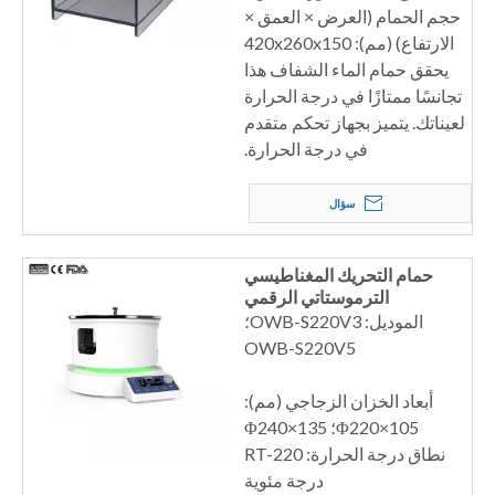
حجم الحمام (العرض × العمق ×
الارتفاع) (مم): 420x260x150
يحقق حمام الماء الشفاف هذا
تجانسًا ممتازًا في درجة الحرارة
لعيناتك. يتميز بجهاز تحكم متقدم
في درجة الحرارة.
سؤال
حمام التحريك المغناطيسي
الترموستاتي الرقمي
الموديل: OWB-S220V3؛
OWB-S220V5
أبعاد الخزان الزجاجي (مم):
Φ220×105؛ Φ240×135
نطاق درجة الحرارة: RT-220
درجة مئوية