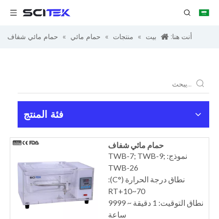
أنت هنا:
بيت
»
منتجات
»
حمام مائي
»
حمام مائي شفاف
فئة المنتج
حمام مائي شفاف
نموذج: TWB-7; TWB-9;
TWB-26
نطاق درجة الحرارة (°C):
RT+10~70
نطاق التوقيت: 1 دقيقة ~ 9999
ساعة