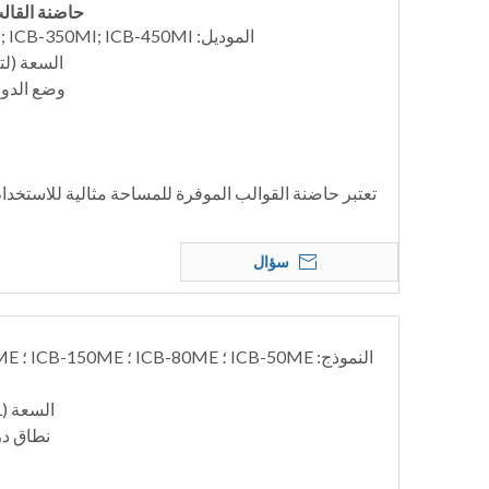
حاضنة القالب، 0/250/350/450
الموديل: ICB-150MI; ICB-250MI; ICB-350MI; ICB-450MI
السعة (لتر) : 150 / 250 /
وضع الدور
تعتبر حاضنة القوالب الموفرة للمساحة مثالية للاستخدا
سؤال
السعة (L): 80/150/250/350/460
نطاق درجة