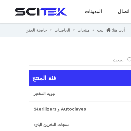
اتصال
المدونات
أنت هنا:
بيت
»
منتجات
»
الحاضنات
»
حاضنة العفن
فئة المنتج
تهوية المختبر
Autoclaves و Sterilizers
منتجات التخزين البارد