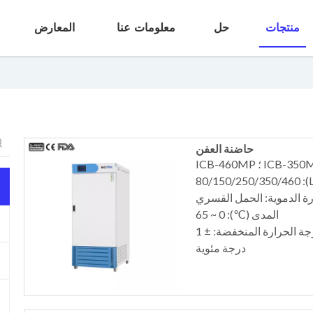
منتجات
حل
معلومات عنا
المعارض
حاضنة العفن
ة الدموية: الحمل القسري
المدى (℃): 0 ~ 65
التذبذب (℃): درجة حرارة عالية: ± 0.5 درجة مئوية ؛ درجة الحرارة المنخفضة: ± 1
درجة مئوية