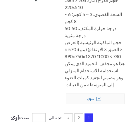
حجم الدرج (مم): 205 × 385؛
220x510
السعة القصوى: 3 ~ 5 كجم؛ 6 ~
8 كجم
درجة حرارة المكثف: 50-50
درجة مئوية
حجم الماكينة الرئيسية (العرض
× العمق × الارتفاع) (مم): 570 ×
780 × 1000؛ 890x750x1370
هذا هو مجفف التجميد الذي يمكن
استخدامه للاستخدام المنزلي
وهو مصمم لتجفيد كميات الضوء
إلى المتوسطة من العينات.
سؤال
أؤكد
1
2
»
اتجه الى
صفحة