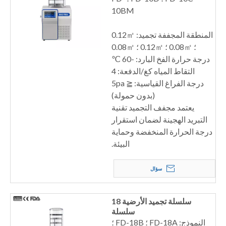
10BM
المنطقة المجففة تجميد: 0.12㎡
؛ 0.08㎡ ؛ 0.12㎡ ؛ 0.08㎡
درجة حرارة الفخ البارد: -60 ℃
التقاط المياه كغ/الدفعة: 4
درجة الفراغ القياسية: ≦ 5pa
(بدون حمولة)
يعتمد مجفف التجميد تقنية
التبريد الهجينة لضمان استقرار
درجة الحرارة المنخفضة وحماية
البيئة.
سؤال
سلسلة تجميد الأرضية 18
سلسلة
النموذج: FD-18A ؛ FD-18B ؛