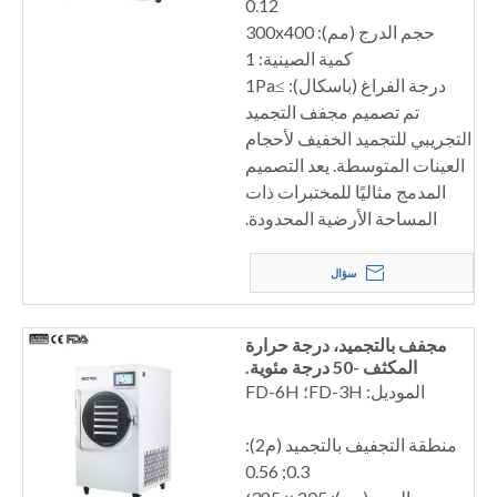
0.12
حجم الدرج (مم): 300x400
كمية الصينية: 1
درجة الفراغ (باسكال): ≥1Pa
تم تصميم مجفف التجميد
التجريبي للتجميد الخفيف لأحجام
العينات المتوسطة. يعد التصميم
المدمج مثاليًا للمختبرات ذات
المساحة الأرضية المحدودة.
سؤال
مجفف بالتجميد، درجة حرارة
المكثف -50 درجة مئوية.
الموديل: FD-3H؛ FD-6H
منطقة التجفيف بالتجميد (م2):
0.3; 0.56