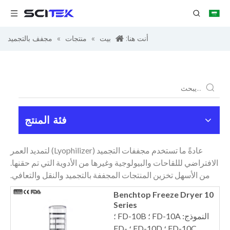
أنت هنا:
بيت
»
منتجات
»
مجفف بالتجميد
فئة المنتج
عادةً ما تستخدم مجففات التجميد (Lyophilizer) لتمديد العمر
الافتراضي لللقاحات والبيولوجية وغيرها من الأدوية التي تم حقنها.
من الأسهل تخزين المنتجات المجففة بالتجميد والنقل والتعافي.
Benchtop Freeze Dryer 10
Series
النموذج: FD-10A ؛ FD-10B ؛
FD-10C ؛ FD-10D ؛ FD-