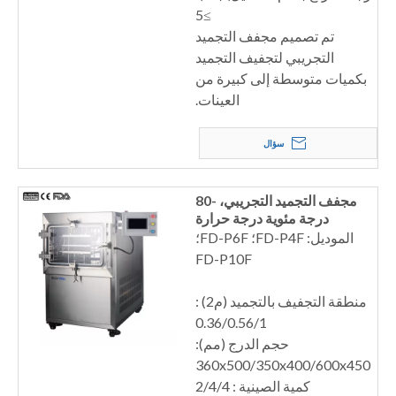
≥5
تم تصميم مجفف التجميد
التجريبي لتجفيف التجميد
بكميات متوسطة إلى كبيرة من
العينات.
سؤال
مجفف التجميد التجريبي، -80
درجة مئوية درجة حرارة
المصيدة الباردة.
الموديل: FD-P4F؛ FD-P6F؛
FD-P10F
منطقة التجفيف بالتجميد (م2) :
0.36/0.56/1
حجم الدرج (مم):
360x500/350x400/600x450
كمية الصينية : 2/4/4