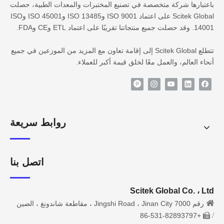
باعتبارها شركة متخصصة في تصنيع المختبرات والمعدات الطبية، حصلت
Scitek Global على اعتماد ISO 9001 وISO 13485 وISO 45001 وISO
14001. وقد حصلت جميع منتجاتنا تقريبًا على اعتماد ETL وCE وFDA.
تتطلع Scitek Global إلى إقامة تعاون مع المزيد من الموزعين في جميع
أنحاء العالم، والعمل معًا لخلق قيمة أكبر للعملاء.
روابط سريعة
اتصل بنا
Scitek Global Co. ، Ltd

رقم 7000 Jingshi Road ، Jinan City ، مقاطعة شاندونغ ، الصين
/
+86-531-82893797
