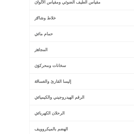
مقياس الطيف الضوئي ومقياس الألوان
خلاط وشاكر
حمام مائي
المجاهر
سخانات ومحركون
إليسا القارئ والغسالة
الرقم الهيدروجيني والكيميائي
الرحلان الكهربائي
الهضم بالميكروويف