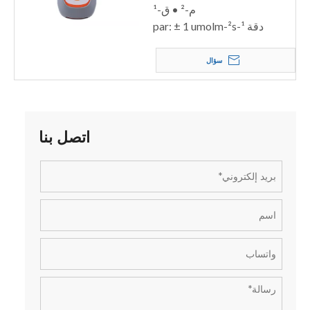
م-² • ق-¹
دقة par: ± 1 umolm-²s-¹
سؤال
اتصل بنا