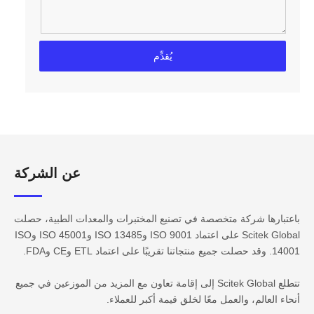
يُقدِّم
عن الشركة​​​​​​
باعتبارها شركة متخصصة في تصنيع المختبرات والمعدات الطبية، حصلت
Scitek Global على اعتماد ISO 9001 وISO 13485 وISO 45001 وISO
14001. وقد حصلت جميع منتجاتنا تقريبًا على اعتماد ETL وCE وFDA.
تتطلع Scitek Global إلى إقامة تعاون مع المزيد من الموزعين في جميع
أنحاء العالم، والعمل معًا لخلق قيمة أكبر للعملاء.