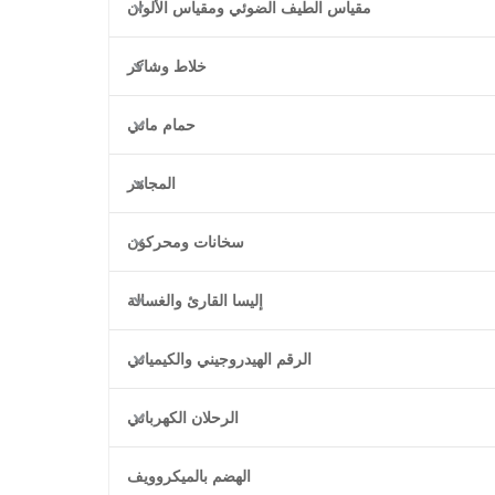
مقياس الطيف الضوئي ومقياس الألوان
خلاط وشاكر
حمام مائي
المجاهر
سخانات ومحركون
إليسا القارئ والغسالة
الرقم الهيدروجيني والكيميائي
الرحلان الكهربائي
الهضم بالميكروويف