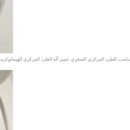
وهو مناسب للطرد المركزي الشعري. تتميز آلة الطرد المركزي للهيماتو