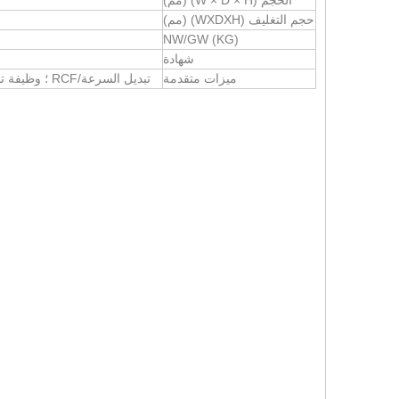
الحجم (W × D × H) (مم)
حجم التغليف (WXDXH) (مم)
NW/GW (KG)
شهادة
ميزات متقدمة
تبديل السرعة/RCF ؛ وظيفة تشغيل قصيرة وظيفة التأسيس الصوتي