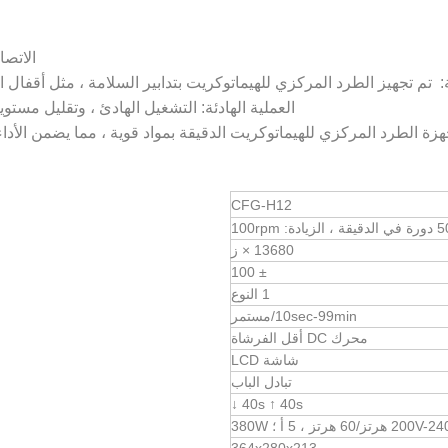
الاتصا
 تم تجهيز الطرد المركزي للهيماتوكريت بتدابير السلامة ، مثل أقفال
العملية الهادئة: التشغيل الهادئ ، وتقليل مستو
 أجهزة الطرد المركزي للهيماتوكريت الدقيقة بمواد قوية ، مما يضمن الأد
CFG-H12
100rpm
13680 × ز
± 100
1 النوع
10sec-99min/مستمر
محرك DC أقل الفرشاة
شاشة LCD
تبادل الباب
40s ↑ 40s ↓