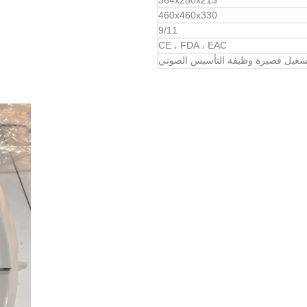
364x280x213
460x460x330
9/11
CE ، FDA ، EAC