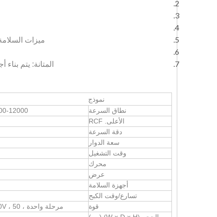
ميزات السلامة:
المتانة: يتم بناء
نموذج
نطاق السرعة
500-12000 دورة في الدقيقة ، الزيادة: 
الأعلى. RCF
دقة السرعة
سعة الدوار
وقت التشغيل
محرك
عرض
أجهزة السلامة
تسارع/وقت الكبح
قوة
مرحلة واحدة ، 200V-240V ، 50 هرتز/60 هرتز ، 5 أ ؛ 380W