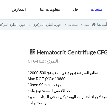
منتجات
حل
معلومات عنا
المعارض
أنت هنا:
بيت
»
منتجات
»
أجهزة الطرد المركزي
»
أجهزة الطرد المرك
Hematocrit Centrifuge CF
النموذج: CFG-H12
نطاق السرعة (دورة في الدقيقة): 500-12000
Max RCF (XG): 13680
مؤقت: 10sec-99min
الحد الأقصى للسعة: نوع واحد
Micro H هو أدوات أساسية لإجراء اختبارات الهيماتوكريت في البيئات الطبية
والمختبرات.