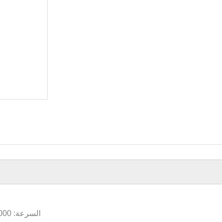
السرعة: 12000 دورة في الدقيقة ، كحد أقصى. RCF: 13680 × ز