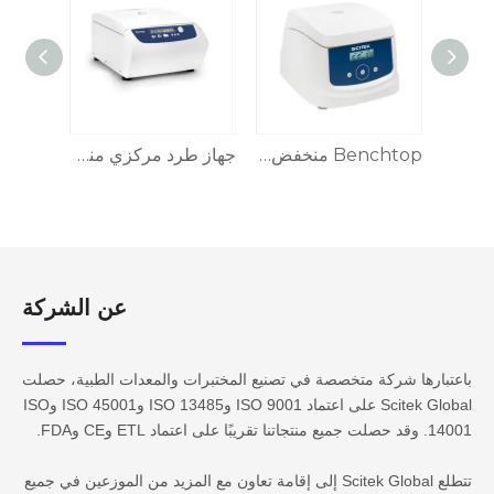
Benchtop منخفض السرعة الطرد المركزي CFG-5K
Benchtop منخفض السرعة الطرد المركزي CFG-4CI
جهاز طرد مركزي منخفض السرعة يوضع على الطاولة، CFG-T6L
عن الشركة​​​​​​
باعتبارها شركة متخصصة في تصنيع المختبرات والمعدات الطبية، حصلت
Scitek Global على اعتماد ISO 9001 وISO 13485 وISO 45001 وISO
14001. وقد حصلت جميع منتجاتنا تقريبًا على اعتماد ETL وCE وFDA.
تتطلع Scitek Global إلى إقامة تعاون مع المزيد من الموزعين في جميع