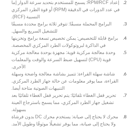
إعداد RPM/RCF: يسمح للمستخدم بتحديد سرعة الدوار إما
في عدد الدورات في الدقيقة (RPM) أو قوة الطرد المركزي
النسبية (RCF).
البرامج المحملة مسبقًا: تتوفر ثلاثة برامج محددة مسبقًا
للتشغيل السريع والسهل.
برامج قابلة للتخصيص: يمكن تخصيص تسعة برامج وتخزينها
في الذاكرة لبروتوكولات الطرد المركزي المخصصة.
وحدة معالجة مركزية قوية: مجهزة بوحدة معالجة مركزية
قوية (CPU) لتسهيل ضبط السرعة والوقت والمعلمات
الأخرى.
شاشة سهلة القراءة: تتميز بشاشة معالجة واضحة وسهلة
القراءة، مما يوفر معلومات عن حالة جهاز الطرد المركزي.
التنبيهات الصوتية متاحة أيضا.
تحرير قفل الغطاء تلقائيًا: يتم تحرير قفل الغطاء تلقائيًا بعد
تشغيل جهاز الطرد المركزي، مما يسمح باسترجاع العينة
بسهولة.
محرك لا يحتاج إلى صيانة: يستخدم محرك DC بدون فرشاة
ولا يحتاج إلى صيانة، مما يوفر تشغيلًا موثوقًا وطويل الأمد.