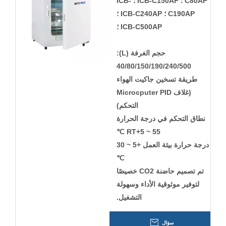
C80AP ؛ ICB-C150AP ؛ ICB-
C190AP ؛ ICB-C240AP ؛
ICB-C500AP ؛
حجم الغرفة (L):
40/80/150/190/240/500
طريقة تسخين جاكيت الهواء
(غلاف Microcputer PID
التحكم)
نطاق التحكم في درجة الحرارة
RT+5 ~ 55 ℃
درجة حرارة بيئة العمل +5 ~ 30
℃
تم تصميم حاضنة CO2 خصيصًا
لتوفير موثوقية الأداء وسهولة
التشغيل.
سؤال