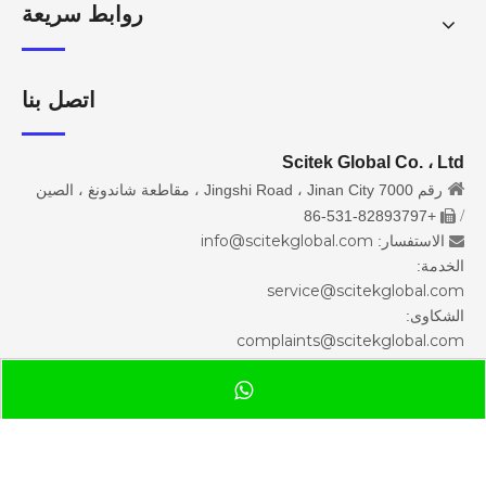
روابط سريعة
اتصل بنا
Scitek Global Co. ، Ltd

رقم 7000 Jingshi Road ، Jinan City ، مقاطعة شاندونغ ، الصين
/
+86-531-82893797

info@scitekglobal.com
الاستفسار:

الخدمة:
service@scitekglobal.com
الشكاوى:
complaints@scitekglobal.com

شركة Scitek Global Inc.

9999 Bellaire Blvd Ste 505، هيوستن، تكساس 77036، الولايات
المتحدة الأمريكية