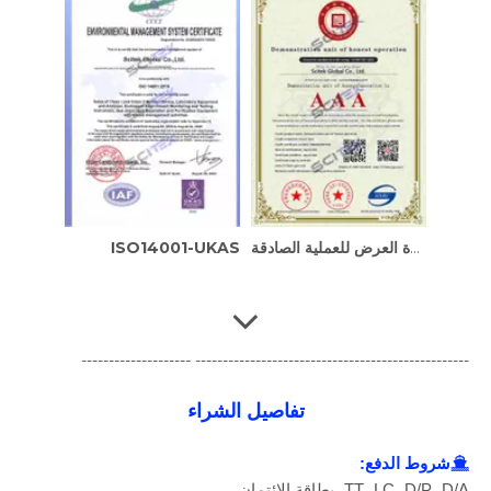
وحدة العرض للعملية الصادقة
ISO14001-UKAS
-------------------------------------------------- --------------------
تفاصيل الشراء
شروط الدفع:

TT، LC، D/P، D/A، بطاقة الائتمان