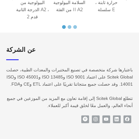
حرارة ثابتة ،
السلامة البيولوجية
البيولوجية من
سلسلة E
من الفئة II A2
الدرجة الثانية A2 ،
2 قدم
عن الشركة​​​​​​
باعتبارها شركة متخصصة في تصنيع المختبرات والمعدات الطبية، حصلت
Scitek Global على اعتماد ISO 9001 وISO 13485 وISO 45001 وISO
14001. وقد حصلت جميع منتجاتنا تقريبًا على اعتماد ETL وCE وFDA.
تتطلع Scitek Global إلى إقامة تعاون مع المزيد من الموزعين في جميع
أنحاء العالم، والعمل معًا لخلق قيمة أكبر للعملاء.