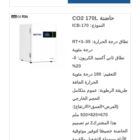
حاضنة CO2 170L
النموذج: ICB-170
نطاق درجة الحرارة: RT+3–55
درجة مئوية
نطاق ثاني أكسيد الكربون: 0-
20%
التعقيم: 180 درجة مئوية
الحرارة الجافة
طريقة الرطوبة: عموم متكامل
الحجم الخارجي
(العرض×العمق×الارتفاع):
670×825×920 ملم
هذا المشترك2 تم تصميم
الحاضنة خصيصًا لتوفير موثوقية
الأداء وسهولة التشغيل والقيمة