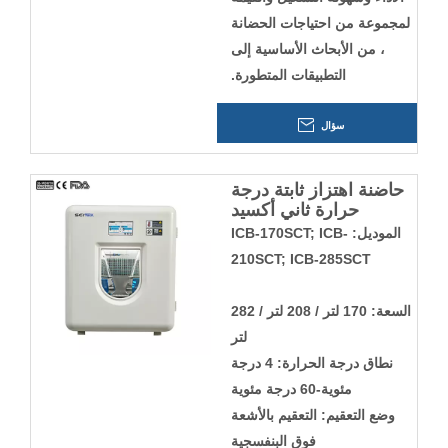
لمجموعة من احتياجات الحضانة
، من الأبحاث الأساسية إلى
التطبيقات المتطورة.
سؤال
حاضنة اهتزاز ثابتة درجة
حرارة ثاني أكسيد
الكربون قابلة للتكديس
الموديل: ICB-170SCT; ICB-
210SCT; ICB-285SCT
السعة: 170 لتر / 208 لتر / 282
لتر
نطاق درجة الحرارة: 4 درجة
مئوية-60 درجة مئوية
وضع التعقيم: التعقيم بالأشعة
فوق البنفسجية