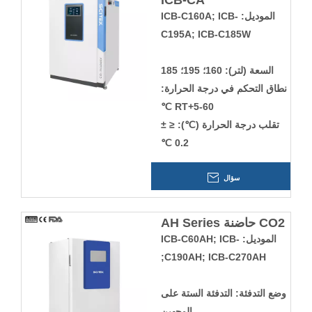
ICB-CA
الموديل: ICB-C160A; ICB-
C195A; ICB-C185W
السعة (لتر): 160؛ 195؛ 185
نطاق التحكم في درجة الحرارة:
RT+5-60 ℃
تقلب درجة الحرارة (℃): ≤ ±
0.2 ℃
سؤال
CO2 حاضنة AH Series
الموديل: ICB-C60AH; ICB-
C190AH; ICB-C270AH;
وضع التدفئة: التدفئة الستة على
الوجهين