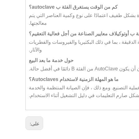
كم من الوقت يستغرق الفئة ب autoclave؟
B دورة التعقيم الكاملة في حوالي 30 دقيقة. قد تختلف هذه المرة بشكل طفيف اعتمادًا على نوع وكمية العناصر التي يتم
معالجتها.
ة ب أوتوكيلاف معايير الصناعة من أجل فعالية التعقيم؟
E للتعقيم الفعال لجميع أنواع الكائنات الحية الدقيقة ، بما في ذلك البكتيريا والفيروسات والفطريات
والآثار.
حول خدمة ما بعد البيع
في أفضل حالة.
ما هو المهلة الزمنية لاستخدام Autoclaves؟
والمواد وعملية التصنيع. ومع ذلك ، فإن الصيانة المنتظمة والخدمة
بشكل صارم التعليمات في دليل التشغيل أثناء الاستخدام.
على: