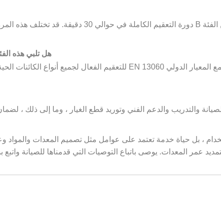
يمكن لعادة ما يمكن أن تكمل أدوات AutoClaves من الفئة 
هل تلبي هذه الفئ
نعم ، يتوافق Autoclave من الفئة B من Benchtop مع المعيار الدولي N 13060
لدعم الفني وتوريد قطع الغيار ، وما إلى ذلك ، لضمان أن يكون AutoClave من الفئة B دائمًا 
AutoCla حد زمني ثابت للاستخدام ، بل حياة خدمة تعتمد على عوامل مثل تصميم المعدات 
مديد عمر المعدات. يوصى باتباع التوصيات التي قدمناها للصيانة واتبع 