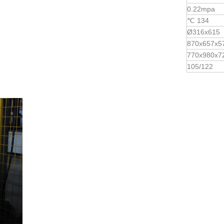
0.22mpa
134 ℃
Ø316x615
870x657x5
770x980x7
105/122