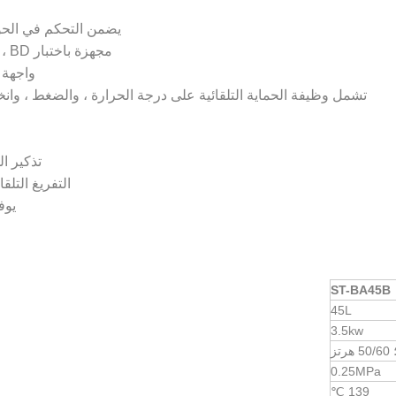
يضمن التحكم في الحواسيب الصغ
مجهزة باختبار BD ، واختبار اللولب ، واختبار الفراغ لأداء التعقيم الشامل.
واجهة ا
تشمل وظيفة الحماية التلقائية على درجة الحرارة ، والضغط ، وا
تذكير ال
التفريغ التلق
يوف
ST-BA45B
45L
3.5kw
0.25MPa
139 ℃