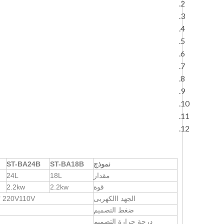
نموذج
ST-BA18B
ST-BA24B
مقدار
18L
24L
قوة
2.2kw
2.2kw
الجهد االكهربى
220V110V ؛ 50/60 هرتز
ضغط التصميم
درجة حرارة التصميم