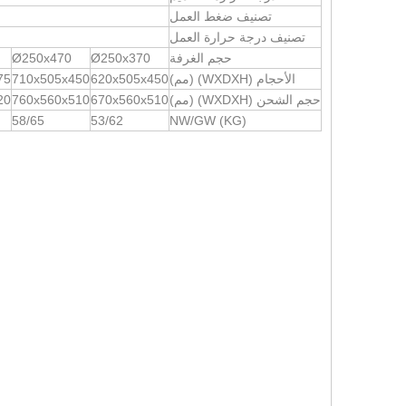
تصنيف ضغط العمل
تصنيف درجة حرارة العمل
حجم الغرفة
Ø250x370
Ø250x470
الأحجام (WXDXH) (مم)
620x505x450
710x505x450
75
حجم الشحن (WXDXH) (مم)
670x560x510
760x560x510
20
58/65
53/62
NW/GW (KG)