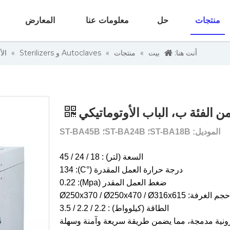
منتجات
حل
معلومات عنا
المعارض
أنت هنا:
بيت
»
منتجات
»
Autoclaves و Sterilizers
»
الأ
من الفئة ب، الباب الأوتوماتيكي
الموديل: ST-BA18B؛ ST-BA24B؛ ST-BA45B
السعة (لتر) : 18 / 24 / 45
درجة حرارة العمل المقدرة (°C): 134
ضغط العمل المقدر (Mpa): 0.22
حجم الغرفة: Ø250x370 / Ø250x470 / Ø316x615
الطاقة (كيلوواط) : 2.2 / 2.2 / 3.5
أدوات تحكم إلكترونية مدمجة، مما يضمن طريقة سريعة وآمنة وسهلة