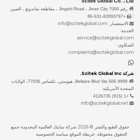
Scitek Global Co. ، Ltd

رقم 7000 Jingshi Road ، Jinan City ، مقاطعة شاندونغ ، الصين
/
+86-531-82893797

info@scitekglobal.com
الاستفسار:

الخدمة:
service@scitekglobal.com
الشكاوى:
complaints@scitekglobal.com

شركة Scitek Global Inc.

9999 Bellaire Blvd Ste 505، هيوستن، تكساس 77036، الولايات
المتحدة الأمريكية
+1 (915) 4126735

info@scitekglobal.net

حقوق الطبع والنشر ©
2026
شركة سايتك العالمية المحدودة جميع
الحقوق محفوظة.
خريطة الموقع
سياسة الخصوصية
sdzhidian