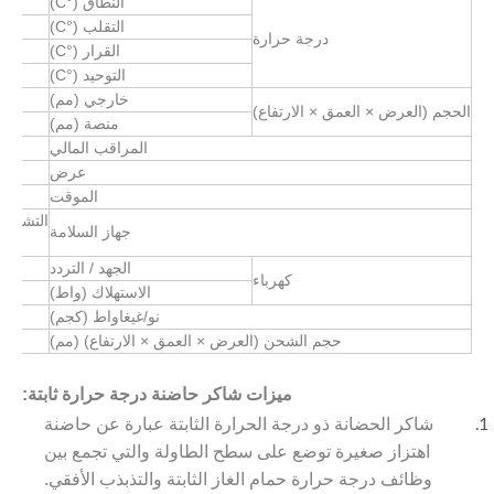
النطاق (°C)
التقلب (°C)
درجة حرارة
القرار (°C)
التوحيد (°C)
خارجي (مم)
الحجم (العرض × العمق × الارتفاع)
منصة (مم)
المراقب المالي
عرض
الموقت
التشغيل 
جهاز السلامة
الجهد / التردد
كهرباء
الاستهلاك (واط)
نو/غيغاواط (كجم)
حجم الشحن (العرض × العمق × الارتفاع) (مم)
ميزات شاكر حاضنة درجة حرارة ثابتة:
شاكر الحضانة ذو درجة الحرارة الثابتة عبارة عن حاضنة
اهتزاز صغيرة توضع على سطح الطاولة والتي تجمع بين
وظائف درجة حرارة حمام الغاز الثابتة والتذبذب الأفقي.