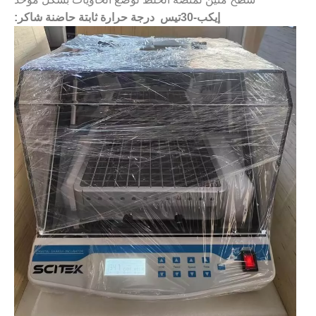
إيكب-30تيس درجة حرارة ثابتة حاضنة شاكر: