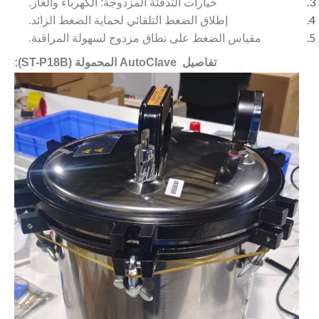
خيارات التدفئة المزدوجة: الكهرباء والغاز.
إطلاق الضغط التلقائي لحماية الضغط الزائد.
مقياس الضغط على نطاق مزدوج لسهولة المراقبة.
تفاصيل AutoClave المحمولة (ST-P18B):