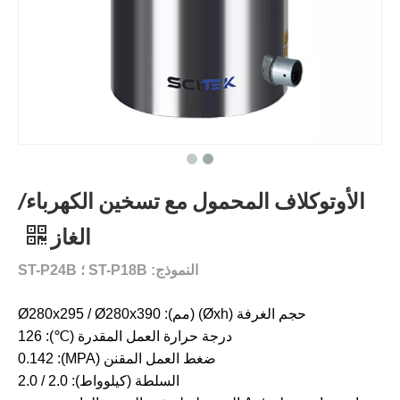
الأوتوكلاف المحمول مع تسخين الكهرباء/
الغاز
النموذج: ST-P18B ؛ ST-P24B
حجم الغرفة (Øxh) (مم): Ø280x295 / Ø280x390
درجة حرارة العمل المقدرة (℃): 126
ضغط العمل المقنن (MPA): 0.142
السلطة (كيلوواط): 2.0 / 2.0