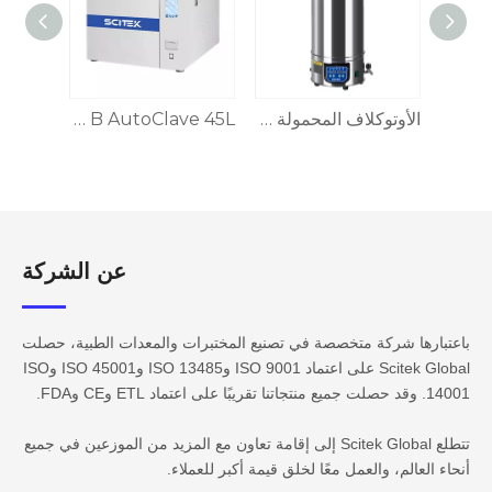
18/24L Autoclave المحمولة مع التدفئة الكهربائية
الأوتوكلاف المحمولة الاقتصادية
Benchtop Class B AutoClave 45L
عن الشركة​​​​​​
باعتبارها شركة متخصصة في تصنيع المختبرات والمعدات الطبية، حصلت
Scitek Global على اعتماد ISO 9001 وISO 13485 وISO 45001 وISO
14001. وقد حصلت جميع منتجاتنا تقريبًا على اعتماد ETL وCE وFDA.
تتطلع Scitek Global إلى إقامة تعاون مع المزيد من الموزعين في جميع
أنحاء العالم، والعمل معًا لخلق قيمة أكبر للعملاء.