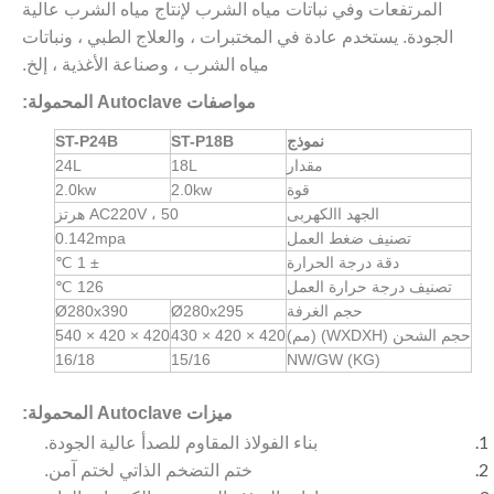
المرتفعات وفي نباتات مياه الشرب لإنتاج مياه الشرب عالية
الجودة. يستخدم عادة في المختبرات ، والعلاج الطبي ، ونباتات
مياه الشرب ، وصناعة الأغذية ، إلخ.
مواصفات Autoclave المحمولة:
نموذج
ST-P18B
ST-P24B
مقدار
18L
24L
قوة
2.0kw
2.0kw
الجهد االكهربى
AC220V ، 50 هرتز
تصنيف ضغط العمل
0.142mpa
دقة درجة الحرارة
± 1 ℃
تصنيف درجة حرارة العمل
126 ℃
حجم الغرفة
Ø280x295
Ø280x390
حجم الشحن (WXDXH) (مم)
420 × 420 × 430
420 × 420 × 540
16/18
15/16
NW/GW (KG)
ميزات Autoclave المحمولة:
بناء الفولاذ المقاوم للصدأ عالية الجودة.
ختم التضخم الذاتي لختم آمن.