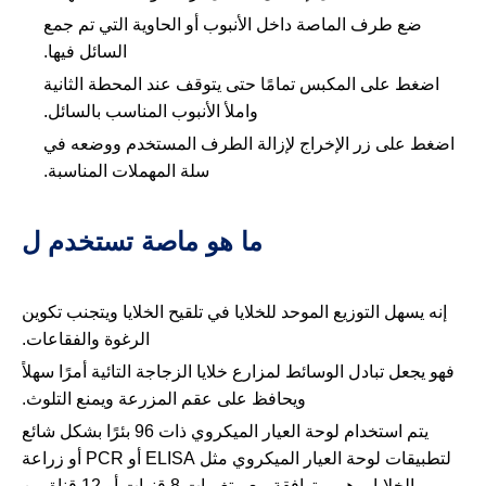
ضع طرف الماصة داخل الأنبوب أو الحاوية التي تم جمع
السائل فيها.
اضغط على المكبس تمامًا حتى يتوقف عند المحطة الثانية
واملأ الأنبوب المناسب بالسائل.
اضغط على زر الإخراج لإزالة الطرف المستخدم ووضعه في
سلة المهملات المناسبة.
ما هو ماصة تستخدم ل
إنه يسهل التوزيع الموحد للخلايا في تلقيح الخلايا ويتجنب تكوين
الرغوة والفقاعات.
فهو يجعل تبادل الوسائط لمزارع خلايا الزجاجة التائية أمرًا سهلاً
ويحافظ على عقم المزرعة ويمنع التلوث.
يتم استخدام لوحة العيار الميكروي ذات 96 بئرًا بشكل شائع
لتطبيقات لوحة العيار الميكروي مثل ELISA أو PCR أو زراعة
الخلايا، وهي متوافقة مع متغيرات 8 قنوات أو 12 قناة من