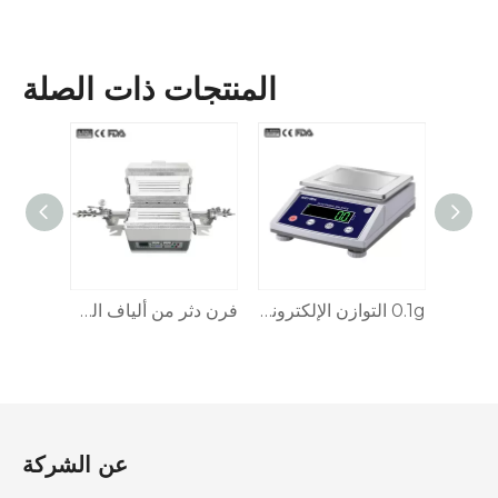
المنتجات ذات الصلة
فرن التجفيف/الحاضنة (استخدام مزدوج) درجة حرارة ثابتة
ميزان تحليلي إلكتروني 0.001 جرام (معايرة خارجية)
0.1g التوازن الإلكتروني
عن الشركة​​​​​​