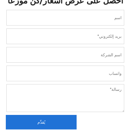
احصل على عرض أسعار/كن موزعًا
يُقدِّم