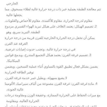
الخارجي
تتم معالجة الطبقة بعملية خبز ذات درجة حرارة عالية لطلاء مسحوق، مما
يجعلها عالية
مقاوم لدرجة الحرارة، مقاوم للأكسدة، مقاوم للأحماض والقلويات.
2. تصميم الهيكل: يعتمد الغلاف على هيكل تبريد الهواء القسري مزدوج
الطبقة. التبريد سريع، وهو
يمكن أن تجعل درجة الحرارة الخارجية للفرن قريبة من درجة حرارة
الغرفة عند الفرن
في درجة حرارة عالية، وتجنب حدوث إصابات عرضية.
3. تصميم غرفة الفرن: يعتمد هيكل التجميع المتدرج، ويدمج قوانين
الميكانيكا،
يضمن بشكل فعال تطبيق القوة بالتساوي أثناء عملية التسخين، ويضمن
توفير الطاقة الحرارية
لا يضيع بسهولة، ويطيل عمر خدمة غرفة الفرن.
4. مادة غرفة الفرن: غرفة الفرن مصنوعة من ألياف سيراميك الألومينا
عالية الجودة،
مع ميزات الحفاظ على الحرارة الممتازة، وخفيفة الوزن ومقاومة درجات
الحرارة العالية، ومقاومة
للتغيرات المفاجئة في درجات الحرارة وعدم وجود تشققات أو تبلور أو