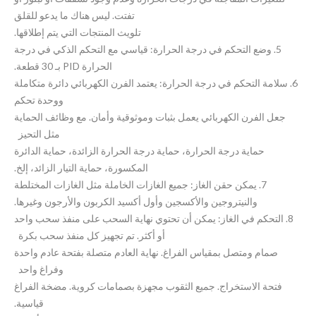
تفتت. ليس هناك ما يدعو للقلق
تلويث المنتجات التي يتم إطلاقها.
5. وضع التحكم في درجة الحرارة: قياسي مع التحكم الذكي في درجة
الحرارة PID بـ 30 قطعة.
6. سلامة التحكم في درجة الحرارة: يعتمد الفرن الكهربائي دائرة متكاملة
ووحدة تحكم
جعل الفرن الكهربائي يعمل بثبات وموثوقية وأمان. مع وظائف الحماية
مثل التحيز
حماية درجة الحرارة، حماية درجة الحرارة الزائدة، حماية الدائرة
المكسورة، حماية التيار الزائد، إلخ.
7. يمكن حقن الغاز: جميع الغازات الخاملة مثل الغازات المختلطة
والنيتروجين والأكسجين وأول أكسيد الكربون والأرجون وغيرها.
8. التحكم في الغاز: يمكن أن تحتوي نهاية السحب على منفذ سحب واحد
أو أكثر. تم تجهيز كل منفذ سحب بكرة
صمام ومتصل بمقياس الفراغ. نهاية العادم متصلة بفتحة عادم واحدة
وفراغ واحد
فتحة الاستخراج. جميع الثقوب مجهزة بصمامات كروية. مضخة الفراغ
قياسية.