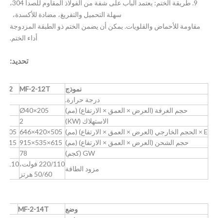
9. طريقة الختم: يعتمد الباب على شفة من الفولاذ المقاوم للصدأ 304،
سهلة التحميل والتفريغ، مضادة للأكسدة،
مقاومة للأحماض والقلويات. يمكن أن يضمن الختم ذو الطبقة المزدوجة
أداء الختم.
تحديد:
نموذج
MF-2-12T
2TB2
درجة حرارة.
حجم الغرفة (العرض × العمق × الارتفاع) (مم)
Ø40×205
5
الاستهلاك (KW)
2
E × الحجم الخارجي (العرض × العمق × الارتفاع) (مم)
505×420×646
505×420×646
حجم الشحن (العرض × العمق × الارتفاع) (مم)
615×535×915
615×535×915
GW (كجم)
78
220/110 فولت،
220/110 فو
مزود الطاقة
50/60 هرتز
0/60
وضع
MF-2-14T
TB2