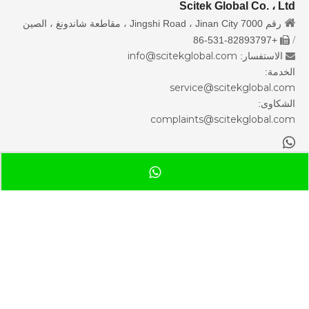
Scitek Global Co. ، Ltd

رقم 7000 Jingshi Road ، Jinan City ، مقاطعة شاندونغ ، الصين
/
+86-531-82893797

info@scitekglobal.com
الاستفسار:

الخدمة:
service@scitekglobal.com
الشكاوى:
complaints@scitekglobal.com

شركة Scitek Global Inc.

9999 Bellaire Blvd Ste 505، هيوستن، تكساس 77036، الولايات
المتحدة الأمريكية
+1 (915) 4126735

info@scitekglobal.net

حقوق الطبع والنشر ©
2026
شركة سايتك العالمية المحدودة جميع
الحقوق محفوظة.
خريطة الموقع
سياسة الخصوصية
sdzhidian