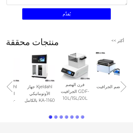
يُقدِّم
منتجات محققة
أكثر >>
سيل
ادم
فرن الهضم
الهضم الجرافيت
جهاز Kjeldahl
الجرافيت GDF-
الأوتوماتيكي
الأو
10L/15L/20L
بالكامل KA-1160
0