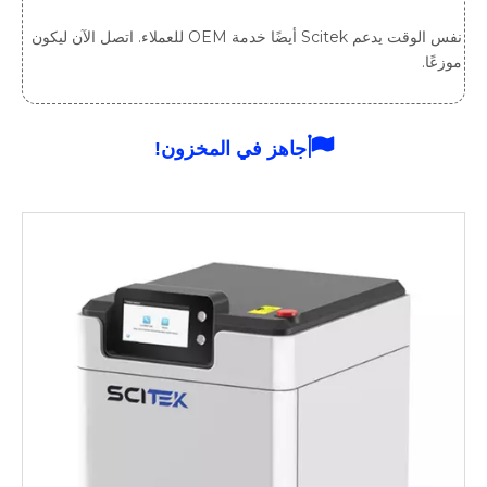
نفس الوقت يدعم Scitek أيضًا خدمة OEM للعملاء. اتصل الآن ليكون
موزعًا.

جاهز في المخزون!