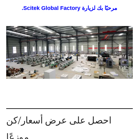
مرحبًا بك لزيارة Scitek Global Factory.
الجودة الثقيلة والمؤسسات الائتمانية
مؤسسة مراقبة العقود والحفاظ على الوعد
مؤسسة مورد صادقة
الخدمة الثقيلة والمؤسسات الجديرة بالثقة
احصل على عرض أسعار/كن
موزعًا