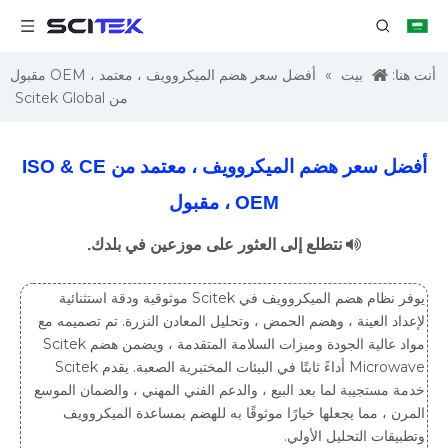
أنت هنا:
بيت
»
أفضل سعر هضم الميكروويف ، معتمد ، OEM مقبول
من Scitek Global
أفضل سعر هضم الميكروويف ، معتمد من ISO & CE
، OEM مقبول

نتطلع إلى العثور على موزعين في بلدك.
يوفر نظام هضم الميكروويف في Scitek موثوقية ودقة استثنائية
لإعداد العينة ، وهضم الحمض ، وتحليل المعادن النزرة. تم تصميمه مع
مواد عالية الجودة وميزات السلامة المتقدمة ، ويضمن هضم Scitek
Microwave أداءً ثابتًا في البيئات المختبرية الصعبة. يقدم Scitek
خدمة مستجيبة لما بعد البيع ، والدعم الفني المهني ، والضمان الموسع
المرن ، مما يجعلها خيارًا موثوقًا به للهضم بمساعدة الميكروويف
وتطبيقات التحليل الأولي.