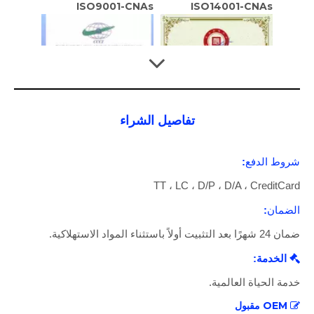
وحدة العرض التوضيحي للعملية الصادقة
ISO14001-UKAS
تفاصيل الشراء
:
شروط الدفع
TT ، LC ، D/P ، D/A ، CreditCard
:
الضمان
شهادة تصنيف الائتمان للمؤسسة
شهادة تصنيف الائتمان للمؤسسة
ضمان 24 شهرًا بعد التثبيت أولاً باستثناء المواد الاستهلاكية.
الخدمة:

خدمة الحياة العالمية.
OEM مقبول
